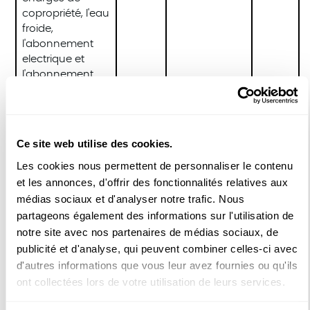
copropriété, l'eau
froide,
l'abonnement
electrique et
l'abonnement
internet/TV
Provisions
266 €
mensuelles pour
Ce site web utilise des cookies.
consommations
éléctriques et
Les cookies nous permettent de personnaliser le contenu
taxes
et les annonces, d'offrir des fonctionnalités relatives aux
médias sociaux et d'analyser notre trafic. Nous
Commissions
...
Commissions
705 €
partageons également des informations sur l'utilisation de
d'agence
d'agence
notre site avec nos partenaires de médias sociaux, de
2
pour une durée
(15€/m
)
publicité et d'analyse, qui peuvent combiner celles-ci avec
de
Fourniture
...
d'autres informations que vous leur avez fournies ou qu'ils
mois
,
blanc et
ont collectées lors de votre utilisation de leurs services.
linge de
maison