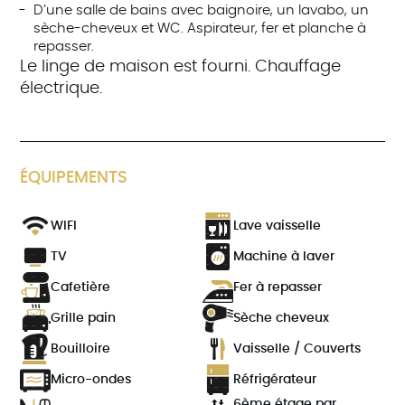
D’une salle de bains avec baignoire, un lavabo, un
sèche-cheveux et WC. Aspirateur, fer et planche à
repasser.
Le linge de maison est fourni. Chauffage
électrique.
ÉQUIPEMENTS
WIFI
Lave vaisselle
TV
Machine à laver
Cafetière
Fer à repasser
Grille pain
Sèche cheveux
Bouilloire
Vaisselle / Couverts
Micro-ondes
Réfrigérateur
6ème étage par