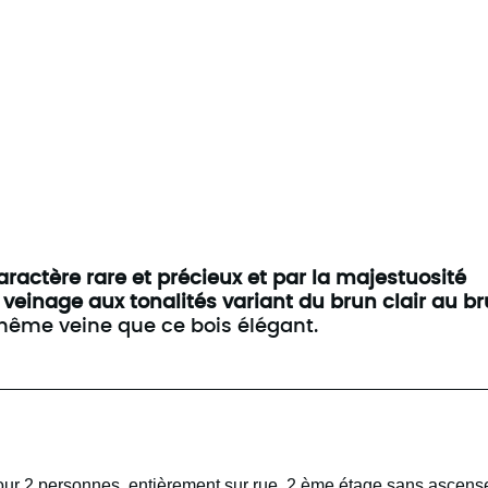
aractère rare et précieux et par la majestuosité
veinage aux tonalités variant du brun clair au b
 même veine que ce bois élégant.
ur 2 personnes, entièrement sur rue. 2 ème étage sans ascens