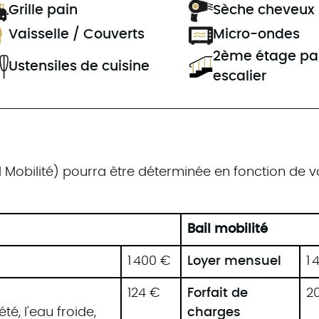
Grille pain
Sèche cheveux
Vaisselle / Couverts
Micro-ondes
2ème étage pa
Ustensiles de cuisine
escalier
l Mobilité) pourra être déterminée en fonction de v
Bail mobilité
1 400 €
Loyer mensuel
1 
124 €
Forfait de
2
, l'eau froide,
charges