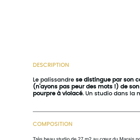
DESCRIPTION
Le palissandre
se distingue par son c
(n'ayons pas peur des mots !) de son 
pourpre à violacé
. Un studio dans la
COMPOSITION
Très beau studio de 27 m2 au cœur du Marais po