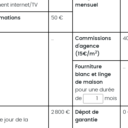
ent internet/TV
mensuel
mmations
50 €
...
Commissions
4
d'agence
2
(15€/m
)
Fourniture
...
blanc et linge
de maison
pour une durée
de
mois
2 800 €
Dépot de
0
e jour de la
garantie