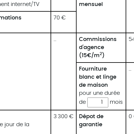
ent internet/TV
mensuel
mmations
70 €
...
Commissions
5
d'agence
2
(15€/m
)
Fourniture
...
blanc et linge
de maison
pour une durée
de
mois
3 300 €
Dépot de
0
e jour de la
garantie