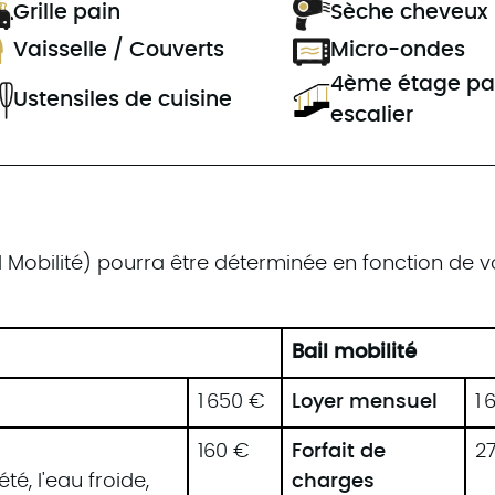
Grille pain
Sèche cheveux
Vaisselle / Couverts
Micro-ondes
4ème étage pa
Ustensiles de cuisine
escalier
l Mobilité) pourra être déterminée en fonction de v
Bail mobilité
1 650 €
Loyer mensuel
1 
160 €
Forfait de
2
, l'eau froide,
charges