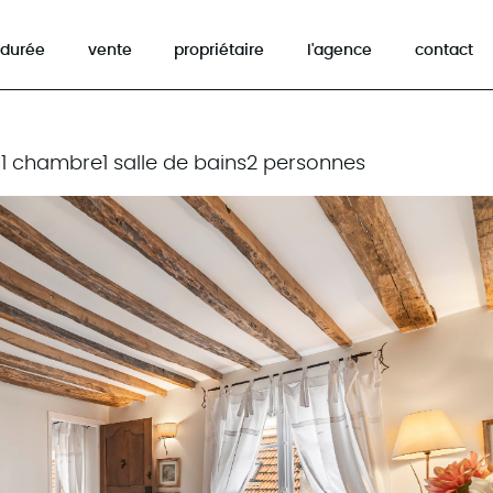
 durée
vente
propriétaire
l'agence
contact
²
1 chambre
1 salle de bains
2 personnes