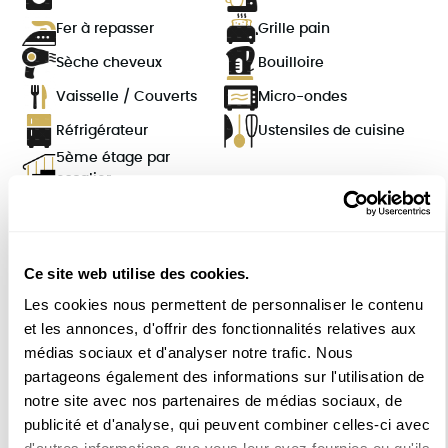
Fer à repasser
Grille pain
Sèche cheveux
Bouilloire
Vaisselle / Couverts
Micro-ondes
Réfrigérateur
Ustensiles de cuisine
5ème étage par
escalier
COMPOSITION
Ce site web utilise des cookies.
Les cookies nous permettent de personnaliser le contenu
Bel appartement au 5ème étage sans
et les annonces, d'offrir des fonctionnalités relatives aux
ascenseur sur rue, situé dans le haut Marais. Il
médias sociaux et d'analyser notre trafic. Nous
se décompose ainsi:
partageons également des informations sur l'utilisation de
le salon avec un canapé, une table basse, une TV,
notre site avec nos partenaires de médias sociaux, de
placard de rangement.
publicité et d'analyse, qui peuvent combiner celles-ci avec
la cuisine ouverte et moderne avec un frigidaire, un